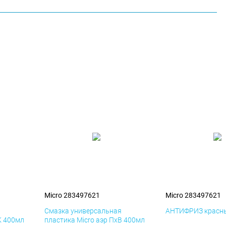
Micro 283497621
Micro 283497621
я
Смазка универсальная
АНТИФРИЗ красны
К 400мл
пластика Micro аэр ПхВ 400мл