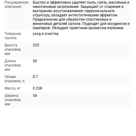
Расширенное
Быстро и эффективно удаляет пыль, грязь, масляные и
описание:
никотиновые загрязнения. Защищает от старения и
выгорания, восстанавливает первоначальную
структуру, обладает антистатическим эффектом.
Предназначен для обработки пластиковых и
виниловых деталей салона. Подходит для молдингов и
бамперов. Обладает приятным ароматом клубники.
Товарная
уход и очистка
группа:
Высота
235
упаковки,
мм:
Длина
50
упаковки,
мм:
Объем
0.7
упаковки, л:
Масса, кг:
0.238
Ширина
54
упаковки,
мм: