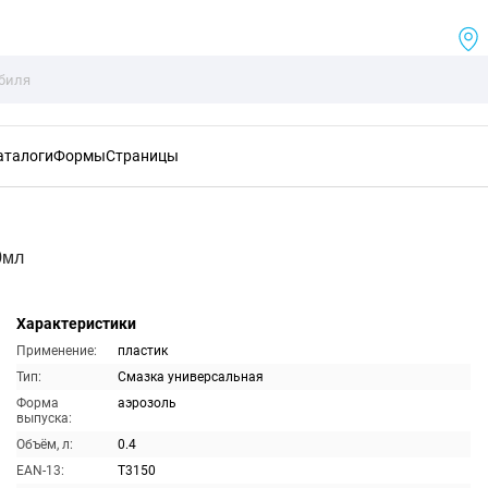
аталоги
Формы
Страницы
0мл
Характеристики
Применение:
пластик
Тип:
Смазка универсальная
Форма
аэрозоль
выпуска:
Объём, л:
0.4
EAN-13:
T3150