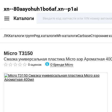
xn--80aayohuh1bo6af.xn--p1ai
Каталоги
ЛК
Каталоги групп
Ред.каталоги
Wh-каталоги
Carbase
Сторонние к
Micro
T3150
Смазка универсальная пластика Micro аэр Ароматная 40
О бренде Micro
0 оценок